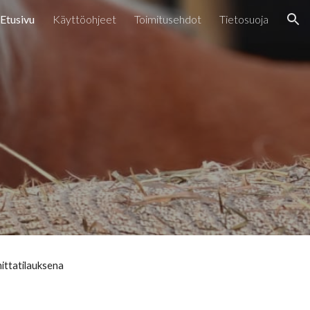
Etusivu
Käyttöohjeet
Toimitusehdot
Tietosuoja
ion
mittatilauksena