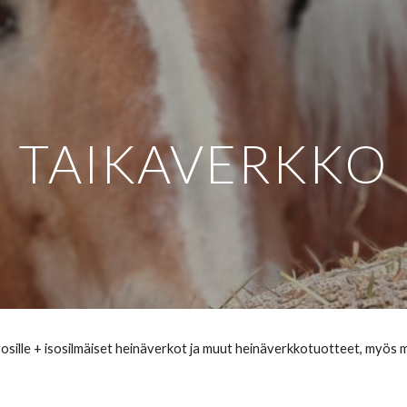
ip to main content
Skip to navigat
TAIKAVERKKO
vosille + isosilmäiset heinäverkot ja muut heinäverkkotuotteet, myös 