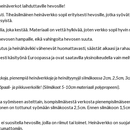
einäverkot laihduttaville hevosille!
 Tiheäsilmäinen heinäverkko sopii erityisesti hevosille, jotka syövät lii
syistä.
a, joka kestää. Materiaali on vettä hylkivää, joten verkko sopii hyvin
evosen hampaille, eikä vahingoita hevosen suuta.
us ja heinähävikki vähenevät huomattavasti, säästät aikaasi ja rahaas
sti käsityönä Euroopassa ja ovat saatavilla yksinoikeudella vain meilt
oja, pienempiä heinäverkkoja ja heinätyynyjä silmäkoossa 2cm, 2,5cm, 3c
röpaali- ja pikkuverkoille! (Silmäkoot 5-10cm materiaali polypropeeni).
 syömiseen asteittain, isompisilmäisestä verkosta pienempisilmäiseen
onen on tottunut syömään silmäkoosta 2,5cm. Ennen silmäkoon 1,5cm
ei suositella hevosille, joilla on riimut tai loimet. Heinäverkko on su
tumattomiin.