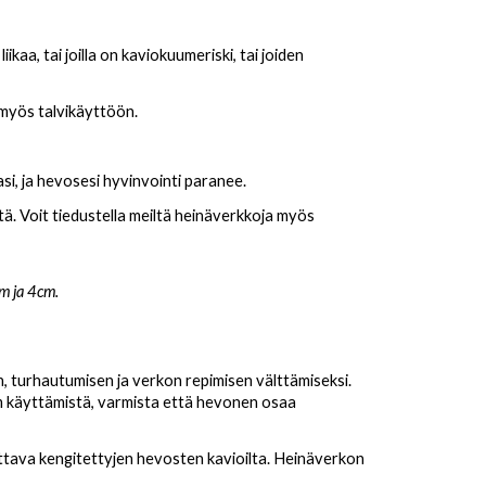
kaa, tai joilla on kaviokuumeriski, tai joiden
 myös talvikäyttöön.
i, ja hevosesi hyvinvointi paranee.
ä. Voit tiedustella meiltä heinäverkkoja myös
m ja 4cm.
, turhautumisen ja verkon repimisen välttämiseksi.
 käyttämistä, varmista että hevonen osaa
ojattava kengitettyjen hevosten kavioilta. Heinäverkon