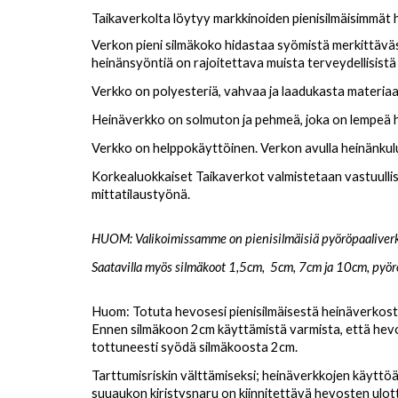
Taikaverkolta löytyy markkinoiden pienisilmäisimmät h
Verkon pieni silmäkoko hidastaa syömistä merkittävästi.
heinänsyöntiä on rajoitettava muista terveydellisistä 
Verkko on polyesteriä, vahvaa ja laadukasta materiaali
Heinäverkko on solmuton ja pehmeä, joka on lempeä h
Verkko on helppokäyttöinen. Verkon avulla heinänkulut
Korkealuokkaiset Taikaverkot valmistetaan vastuullise
mittatilaustyönä.
HUOM: Valikoimissamme on pienisilmäisiä pyöröpaaliverkk
Saatavilla myös silmäkoot 1,5cm,
5cm, 7cm ja 10cm
, pyö
Huom: Totuta hevosesi pienisilmäisestä heinäverkosta
Ennen silmäkoon 2cm käyttämistä varmista, että hev
tottuneesti syödä silmäkoosta 2cm.
Tarttumisriskin välttämiseksi; heinäverkkojen käyttöä 
suuaukon kiristysnaru on kiinnitettävä hevosten ulot